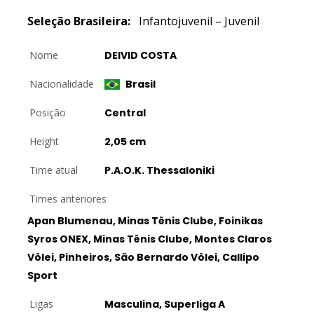
Seleção
Brasileira:
Infantojuvenil – Juvenil
Nome
DEIVID COSTA
Nacionalidade
Brasil
Posição
Central
Height
2,05 cm
Time atual
P.A.O.K. Thessaloniki
Times anteriores
Apan Blumenau, Minas Tênis Clube, Foinikas
Syros ONEX, Minas Tênis Clube, Montes Claros
Vôlei, Pinheiros, São Bernardo Vôlei, Callipo
Sport
Ligas
Masculina, Superliga A