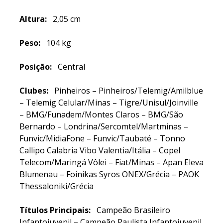
Altura:
2,05 cm
Peso:
104 kg
Posição:
Central
Clubes:
Pinheiros – Pinheiros/Telemig/Amilblue
– Telemig Celular/Minas – Tigre/Unisul/Joinville
– BMG/Funadem/Montes Claros – BMG/São
Bernardo – Londrina/Sercomtel/Martminas –
Funvic/MidiaFone – Funvic/Taubaté – Tonno
Callipo Calabria Vibo Valentia/Itália – Copel
Telecom/Maringá Vôlei – Fiat/Minas – Apan Eleva
Blumenau – Foinikas Syros ONEX/Grécia – PAOK
Thessaloniki/Grécia
Títulos
Principais:
Campeão Brasileiro
Infantojuvenil – Campeão Paulista Infantojuvenil