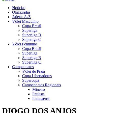
Notícias
Olimpíadas
Atletas A-Z
Vôlei Masculino
Copa Brasil
Superliga
Superliga B
Superliga C
Vôlei Feminino
Copa Brasil
Superliga
Superliga B
Superliga C
Campeonatos
Vôlei de Praia
Copa Libertadores
Supercopa
Campeonatos Regionais
Mineiro
Paulista
Paranaense
DIOGO DOS ANJOS