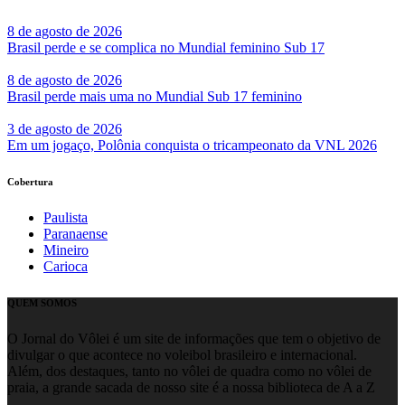
8 de agosto de 2026
Brasil perde e se complica no Mundial feminino Sub 17
8 de agosto de 2026
Brasil perde mais uma no Mundial Sub 17 feminino
3 de agosto de 2026
Em um jogaço, Polônia conquista o tricampeonato da VNL 2026
Cobertura
Paulista
Paranaense
Mineiro
Carioca
QUEM SOMOS
O Jornal do Vôlei é um site de informações que tem o objetivo de
divulgar o que acontece no voleibol brasileiro e internacional.
Além, dos destaques, tanto no vôlei de quadra como no vôlei de
praia, a grande sacada de nosso site é a nossa biblioteca de A a Z