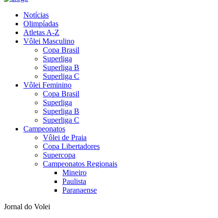
Notícias
Olimpíadas
Atletas A-Z
Vôlei Masculino
Copa Brasil
Superliga
Superliga B
Superliga C
Vôlei Feminino
Copa Brasil
Superliga
Superliga B
Superliga C
Campeonatos
Vôlei de Praia
Copa Libertadores
Supercopa
Campeonatos Regionais
Mineiro
Paulista
Paranaense
Jornal do Volei