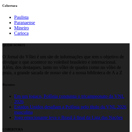
Cobertura
Paulista
Paranaense
Mineiro
Carioca
QUEM SOMOS
O Jornal do Vôlei é um site de informações que tem o objetivo de
divulgar o que acontece no voleibol brasileiro e internacional.
Além, dos destaques, tanto no vôlei de quadra como no vôlei de
praia, a grande sacada de nosso site é a nossa biblioteca de A a Z
Recentes
Em um jogaço, Polônia conquista o tricampeonato da VNL
2026
Estados Unidos desafiam a Polônia pelo título da VNL 2026
masculina
Jogo emocionante leva o Brasil à final da Liga das Nações
COBERTURA