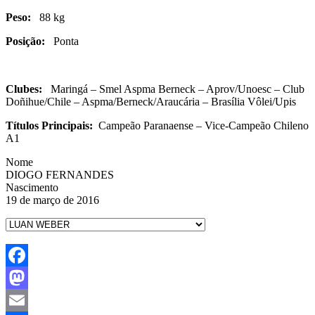
Peso:
88 kg
Posição:
Ponta
Clubes:
Maringá – Smel Aspma Berneck – Aprov/Unoesc – Club
Doñihue/Chile – Aspma/Berneck/Araucária – Brasília Vôlei/Upis
Títulos Principais:
Campeão Paranaense – Vice-Campeão Chileno
A1
Nome
DIOGO FERNANDES
Nascimento
19 de março de 2016
Facebook
Mastodon