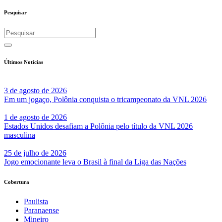
Pesquisar
Últimos Notícias
3 de agosto de 2026
Em um jogaço, Polônia conquista o tricampeonato da VNL 2026
1 de agosto de 2026
Estados Unidos desafiam a Polônia pelo título da VNL 2026
masculina
25 de julho de 2026
Jogo emocionante leva o Brasil à final da Liga das Nações
Cobertura
Paulista
Paranaense
Mineiro