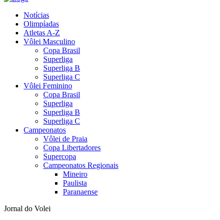
Notícias
Olimpíadas
Atletas A-Z
Vôlei Masculino
Copa Brasil
Superliga
Superliga B
Superliga C
Vôlei Feminino
Copa Brasil
Superliga
Superliga B
Superliga C
Campeonatos
Vôlei de Praia
Copa Libertadores
Supercopa
Campeonatos Regionais
Mineiro
Paulista
Paranaense
Jornal do Volei