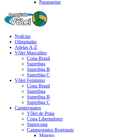
Paranaense
Notícias
Olimpíadas
Atletas A-Z
Vôlei Masculino
Copa Brasil
Superliga
Superliga B
Superliga C
Vôlei Feminino
Copa Brasil
Superliga
Superliga B
Superliga C
Campeonatos
Vôlei de Praia
Copa Libertadores
Supercopa
Campeonatos Regionais
Mineiro