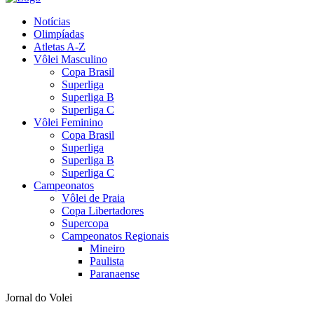
Notícias
Olimpíadas
Atletas A-Z
Vôlei Masculino
Copa Brasil
Superliga
Superliga B
Superliga C
Vôlei Feminino
Copa Brasil
Superliga
Superliga B
Superliga C
Campeonatos
Vôlei de Praia
Copa Libertadores
Supercopa
Campeonatos Regionais
Mineiro
Paulista
Paranaense
Jornal do Volei