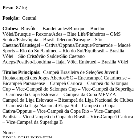
Peso:
87 kg
Posição:
Central
Clubes:
Bluvôlei – Bandeirantes/Brusque – Buettner
Vôlei/Brusque – Rexona/Ades – Blue Life/Pinheiros – OMS
Senica/Eslováquia – Brasil Telecom/Brusque – São
Caetano/Blausiegel – Cativa/Oppnus/Brusque/Pomerode – Macaé
Sports – Rio do Sul/Unimed – Rio do Sul/Equibrasil – Brasília
Vôlei – São Cristóvão Saúde/São Caetano –
Adeps/Positivo/Londrina – Itajaí Vôlei Embraed – Brasília Vôlei
Títulos Principais:
Campeã Brasileira de Seleções Juvenil –
Heptacampeã dos Jogos Abertos/SC – Eneacampeã Catarinense –
Bicampeã Paranaense – Campeã Carioca – Campeã do Salonpas
Cup – Vice-Campeã do Salonpas Cup – Vice-Campeã da Superliga
– Campeã da Copa Eslovaca – Campeã da Copa MEVZA –
Campeã da Liga Eslovaca – Bicampeã da Liga Nacional de Clubes
– Campeã da Liga Nacional Etapa Sul – Campeã da Copa
Cativa/Oppnus – Vice-Campeã da Copa Rio – Vice-Campeã
Paulista – Vice-Campeã da Copa do Brasil – Vice-Campeã Carioca
– Vice-Campeã da Superliga B
Nome