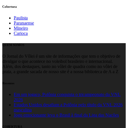
Cobertura
Paulista
Paranaense
Mineiro
Carioca
QUEM SOMOS
O Jornal do Vôlei é um site de informações que tem o objetivo de
divulgar o que acontece no voleibol brasileiro e internacional.
Além, dos destaques, tanto no vôlei de quadra como no vôlei de
praia, a grande sacada de nosso site é a nossa biblioteca de A a Z
Recentes
Em um jogaço, Polônia conquista o tricampeonato da VNL
2026
Estados Unidos desafiam a Polônia pelo título da VNL 2026
masculina
Jogo emocionante leva o Brasil à final da Liga das Nações
COBERTURA