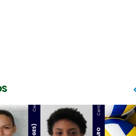
OS
Central
Central