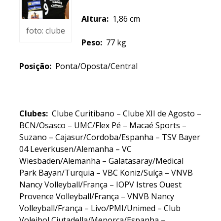
Altura:
1,86 cm
foto: clube
Peso:
77 kg
Posição:
Ponta/Oposta/Central
Clubes:
Clube Curitibano – Clube XII de Agosto –
BCN/Osasco – UMC/Flex Pé – Macaé Sports –
Suzano – Cajasur/Cordoba/Espanha – TSV Bayer
04 Leverkusen/Alemanha – VC
Wiesbaden/Alemanha – Galatasaray/Medical
Park Bayan/Turquia – VBC Koniz/Suíça – VNVB
Nancy Volleyball/França – IOPV Istres Ouest
Provence Volleyball/França – VNVB Nancy
Volleyball/França – Livo/PMI/Unimed – Club
Voleibol Ciutadella/Menorca/Espanha –