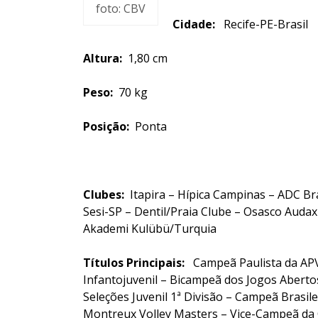
foto: CBV
Cidade:
Recife-PE-Brasil
Altura:
1,80 cm
Peso:
70 kg
Posição:
Ponta
Clubes:
Itapira – Hípica Campinas – ADC Bra
Sesi-SP – Dentil/Praia Clube – Osasco Auda
Akademi Kulübü/Turquia
Títulos Principais:
Campeã Paulista da APV 
Infantojuvenil – Bicampeã dos Jogos Abert
Seleções Juvenil 1ª Divisão – Campeã Brasil
Montreux Volley Masters – Vice-Campeã da