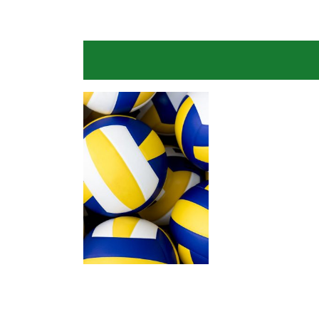
Levantadora
Oposta
JORDANA GUILLANTE
SUMATRA RAIANY