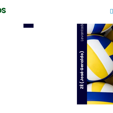
OS
Levantador
ZÉ (José Geraldo)