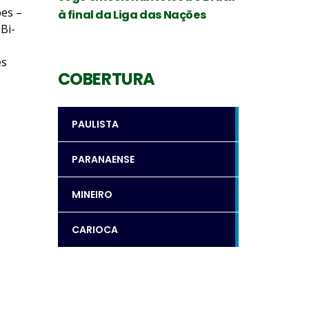
bes –
à final da Liga das Nações
Bi-
es
COBERTURA
PAULISTA
PARANAENSE
MINEIRO
CARIOCA