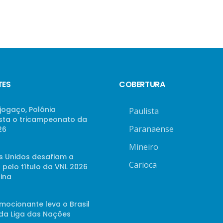
TES
COBERTURA
jogaço, Polônia
Paulista
sta o tricampeonato da
Paranaense
26
Mineiro
s Unidos desafiam a
Carioca
 pelo título da VNL 2026
ina
mocionante leva o Brasil
 da Liga das Nações