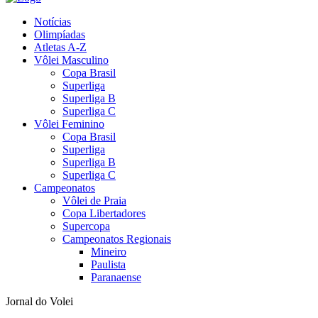
Notícias
Olimpíadas
Atletas A-Z
Vôlei Masculino
Copa Brasil
Superliga
Superliga B
Superliga C
Vôlei Feminino
Copa Brasil
Superliga
Superliga B
Superliga C
Campeonatos
Vôlei de Praia
Copa Libertadores
Supercopa
Campeonatos Regionais
Mineiro
Paulista
Paranaense
Jornal do Volei