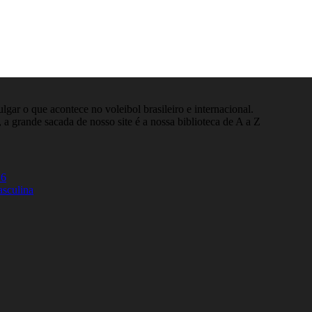
gar o que acontece no voleibol brasileiro e internacional.
 a grande sacada de nosso site é a nossa biblioteca de A a Z
26
asculina