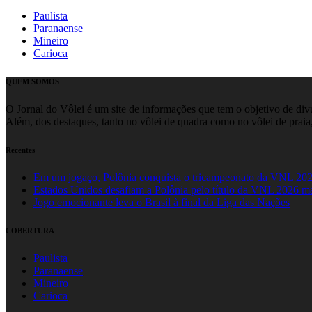
Paulista
Paranaense
Mineiro
Carioca
QUEM SOMOS
O Jornal do Vôlei é um site de informações que tem o objetivo de divul
Além, dos destaques, tanto no vôlei de quadra como no vôlei de praia,
Recentes
Em um jogaço, Polônia conquista o tricampeonato da VNL 20
Estados Unidos desafiam a Polônia pelo título da VNL 2026 m
Jogo emocionante leva o Brasil à final da Liga das Nações
COBERTURA
Paulista
Paranaense
Mineiro
Carioca