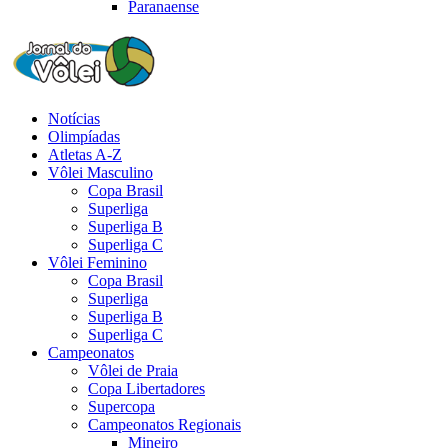
Paranaense
Notícias
Olimpíadas
Atletas A-Z
Vôlei Masculino
Copa Brasil
Superliga
Superliga B
Superliga C
Vôlei Feminino
Copa Brasil
Superliga
Superliga B
Superliga C
Campeonatos
Vôlei de Praia
Copa Libertadores
Supercopa
Campeonatos Regionais
Mineiro