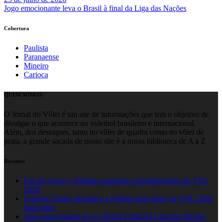
Jogo emocionante leva o Brasil à final da Liga das Nações
Cobertura
Paulista
Paranaense
Mineiro
Carioca
QUEM SOMOS
O Jornal do Vôlei é um site de informações que tem o objetivo de
divulgar o que acontece no voleibol brasileiro e internacional.
Além, dos destaques, tanto no vôlei de quadra como no vôlei de
praia, a grande sacada de nosso site é a nossa biblioteca de A a Z
Recentes
Em um jogaço, Polônia conquista o tricampeonato da VNL
2026
Estados Unidos desafiam a Polônia pelo título da VNL 2026
masculina
Jogo emocionante leva o Brasil à final da Liga das Nações