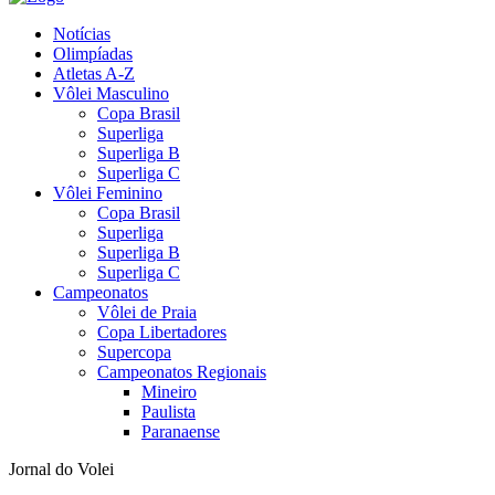
Notícias
Olimpíadas
Atletas A-Z
Vôlei Masculino
Copa Brasil
Superliga
Superliga B
Superliga C
Vôlei Feminino
Copa Brasil
Superliga
Superliga B
Superliga C
Campeonatos
Vôlei de Praia
Copa Libertadores
Supercopa
Campeonatos Regionais
Mineiro
Paulista
Paranaense
Jornal do Volei