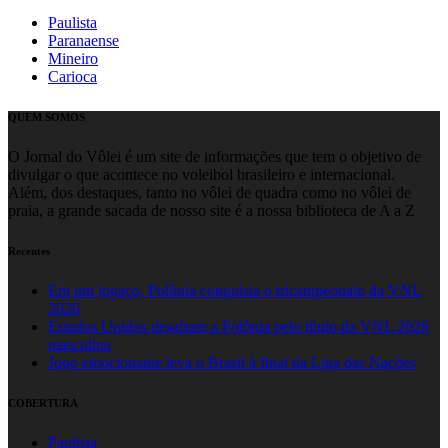
Paulista
Paranaense
Mineiro
Carioca
QUEM SOMOS
O Jornal do Vôlei é um site de informações que tem o objetivo de
divulgar o que acontece no voleibol brasileiro e internacional.
Além, dos destaques, tanto no vôlei de quadra como no vôlei de
praia, a grande sacada de nosso site é a nossa biblioteca de A a Z
Recentes
Em um jogaço, Polônia conquista o tricampeonato da VNL
2026
Estados Unidos desafiam a Polônia pelo título da VNL 2026
masculina
Jogo emocionante leva o Brasil à final da Liga das Nações
COBERTURA
Paulista