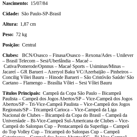
Nascimento:
15/07/84
Cidade:
São Paulo-SP-Brasil
Altura:
1,87 cm
Peso:
72 kg
Posição:
Central
Clubes:
BCN/Osasco – Finasa/Osasco – Rexona/Ades – Unilever
– Brasil Telecom – Sesi/Uberlândia – Macaé –
Cativa/Pomerode/Opnnus – Macaé Sports – Usiminas/Minas –
Jacareí – GR Barueri – Azeryol Baku VC/Azerbaijão – Pinheiros –
Concilig Vôlei Bauru – Hinode Barueri – São Cristóvão Saúde/ São
Caetano – Flamengo – Brasília Vôlei – Sesi Vôlei Bauru
Títulos Principais:
Campeã da Copa São Paulo – Bicampeã
Paulista – Campeã dos Jogos Abertos/SP – Vice-Campeã dos Jogos
Abertos/SP – Tri-Vice-Campeã Paulista – Vice-Campeã dos Jogos
Regionais/SP – Tricampeã Carioca – Vice-Campeã da Liga
Nacional de Clubes – Bicampeã da Copa do Brasil – Campeã da
Universíade – Bi-Vice-Campeã Sul-Americana de Clubes – Vice-
Campeã do Salonpas Cup – Pentacampeã da Superliga – Campeã
do Top Volley Cup – Tricampeã do Salonpas Cup – Campeã