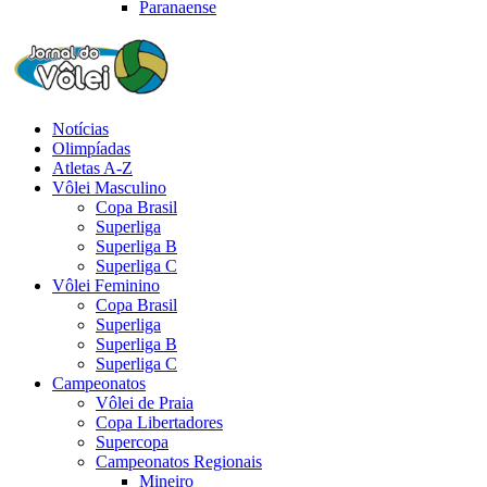
Paranaense
Notícias
Olimpíadas
Atletas A-Z
Vôlei Masculino
Copa Brasil
Superliga
Superliga B
Superliga C
Vôlei Feminino
Copa Brasil
Superliga
Superliga B
Superliga C
Campeonatos
Vôlei de Praia
Copa Libertadores
Supercopa
Campeonatos Regionais
Mineiro