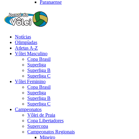
Paranaense
Notícias
Olimpíadas
Atletas A-Z
Vôlei Masculino
Copa Brasil
Superliga
Superliga B
Superliga C
Vôlei Feminino
Copa Brasil
Superliga
Superliga B
Superliga C
Campeonatos
Vôlei de Praia
Copa Libertadores
Supercopa
Campeonatos Regionais
Mineiro