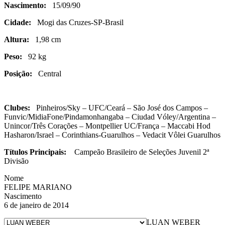
Nascimento:
15/09/90
Cidade:
Mogi das Cruzes-SP-Brasil
Altura:
1,98 cm
Peso:
92 kg
Posição:
Central
Clubes:
Pinheiros/Sky – UFC/Ceará – São José dos Campos –
Funvic/MidiaFone/Pindamonhangaba – Ciudad Vóley/Argentina –
Unincor/Três Corações – Montpellier UC/França – Maccabi Hod
Hasharon/Israel – Corinthians-Guarulhos – Vedacit Vôlei Guarulhos
Títulos Principais:
Campeão Brasileiro de Seleções Juvenil 2ª
Divisão
Nome
FELIPE MARIANO
Nascimento
6 de janeiro de 2014
LUAN WEBER