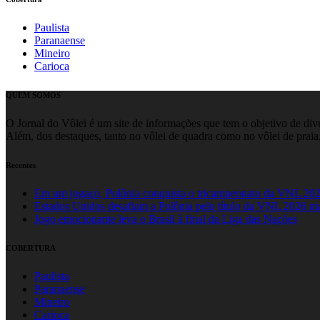
Paulista
Paranaense
Mineiro
Carioca
QUEM SOMOS
O Jornal do Vôlei é um site de informações que tem o objetivo de divul
Além, dos destaques, tanto no vôlei de quadra como no vôlei de praia,
Recentes
Em um jogaço, Polônia conquista o tricampeonato da VNL 20
Estados Unidos desafiam a Polônia pelo título da VNL 2026 m
Jogo emocionante leva o Brasil à final da Liga das Nações
COBERTURA
Paulista
Paranaense
Mineiro
Carioca