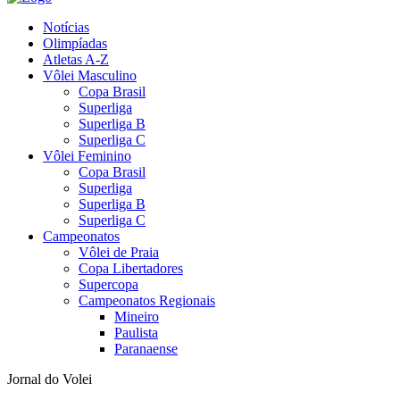
Notícias
Olimpíadas
Atletas A-Z
Vôlei Masculino
Copa Brasil
Superliga
Superliga B
Superliga C
Vôlei Feminino
Copa Brasil
Superliga
Superliga B
Superliga C
Campeonatos
Vôlei de Praia
Copa Libertadores
Supercopa
Campeonatos Regionais
Mineiro
Paulista
Paranaense
Jornal do Volei