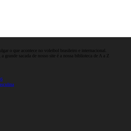
gar o que acontece no voleibol brasileiro e internacional.
 a grande sacada de nosso site é a nossa biblioteca de A a Z
26
asculina