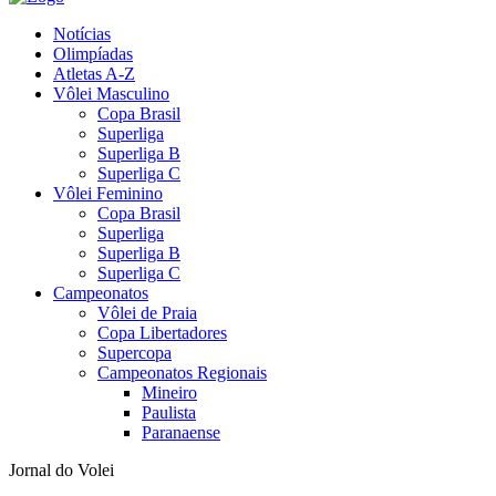
Notícias
Olimpíadas
Atletas A-Z
Vôlei Masculino
Copa Brasil
Superliga
Superliga B
Superliga C
Vôlei Feminino
Copa Brasil
Superliga
Superliga B
Superliga C
Campeonatos
Vôlei de Praia
Copa Libertadores
Supercopa
Campeonatos Regionais
Mineiro
Paulista
Paranaense
Jornal do Volei