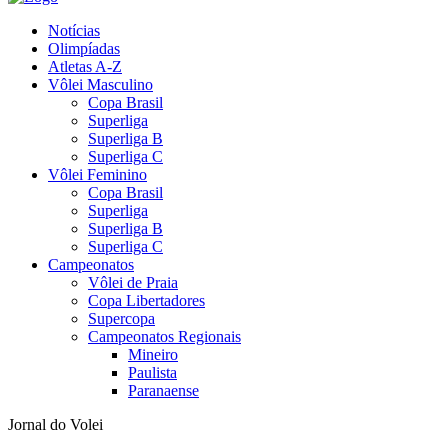
Notícias
Olimpíadas
Atletas A-Z
Vôlei Masculino
Copa Brasil
Superliga
Superliga B
Superliga C
Vôlei Feminino
Copa Brasil
Superliga
Superliga B
Superliga C
Campeonatos
Vôlei de Praia
Copa Libertadores
Supercopa
Campeonatos Regionais
Mineiro
Paulista
Paranaense
Jornal do Volei