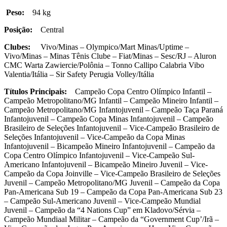
Peso:
94 kg
Posição:
Central
Clubes:
Vivo/Minas – Olympico/Mart Minas/Uptime –
Vivo/Minas – Minas Tênis Clube – Fiat/Minas – Sesc/RJ – Aluron
CMC Warta Zawiercie/Polônia – Tonno Callipo Calabria Vibo
Valentia/Itália – Sir Safety Perugia Volley/Itália
Títulos Principais:
Campeão Copa Centro Olímpico Infantil –
Campeão Metropolitano/MG Infantil – Campeão Mineiro Infantil –
Campeão Metropolitano/MG Infantojuvenil – Campeão Taça Paraná
Infantojuvenil – Campeão Copa Minas Infantojuvenil – Campeão
Brasileiro de Seleções Infantojuvenil – Vice-Campeão Brasileiro de
Seleções Infantojuvenil – Vice-Campeão da Copa Minas
Infantojuvenil – Bicampeão Mineiro Infantojuvenil – Campeão da
Copa Centro Olímpico Infantojuvenil – Vice-Campeão Sul-
Americano Infantojuvenil – Bicampeão Mineiro Juvenil – Vice-
Campeão da Copa Joinville – Vice-Campeão Brasileiro de Seleções
Juvenil – Campeão Metropolitano/MG Juvenil – Campeão da Copa
Pan-Americana Sub 19 – Campeão da Copa Pan-Americana Sub 23
– Campeão Sul-Americano Juvenil – Vice-Campeão Mundial
Juvenil – Campeão da “4 Nations Cup” em Kladovo/Sérvia –
Campeão Mundiaal Militar – Campeão da “Government Cup’/Irã –