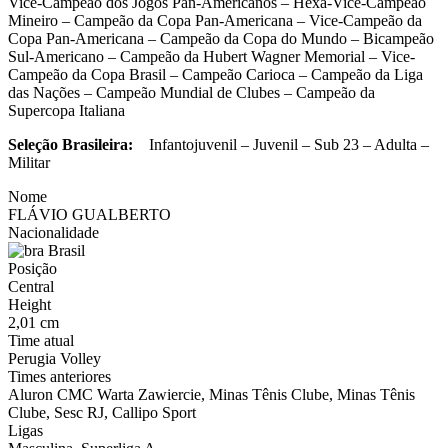
Vice-Campeão dos Jogos Pan-Americanos – Hexa-Vice-Campeão
Mineiro – Campeão da Copa Pan-Americana – Vice-Campeão da
Copa Pan-Americana – Campeão da Copa do Mundo – Bicampeão
Sul-Americano – Campeão da Hubert Wagner Memorial – Vice-
Campeão da Copa Brasil – Campeão Carioca – Campeão da Liga
das Nações – Campeão Mundial de Clubes – Campeão da
Supercopa Italiana
Seleção Brasileira:
Infantojuvenil – Juvenil – Sub 23 – Adulta –
Militar
Nome
FLÁVIO GUALBERTO
Nacionalidade
Brasil
Posição
Central
Height
2,01 cm
Time atual
Perugia Volley
Times anteriores
Aluron CMC Warta Zawiercie, Minas Tênis Clube, Minas Tênis
Clube, Sesc RJ, Callipo Sport
Ligas