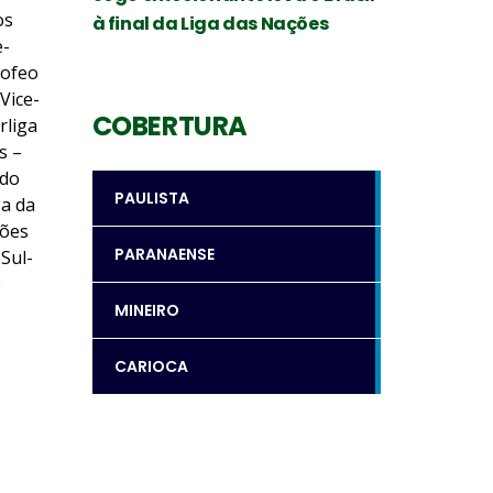
os
à final da Liga das Nações
e-
rofeo
Vice-
COBERTURA
rliga
s –
 do
PAULISTA
a da
eões
PARANAENSE
Sul-
e
MINEIRO
CARIOCA