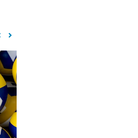
Levantador
Oposto
PAULO COCO
SILVIO ROBERTO