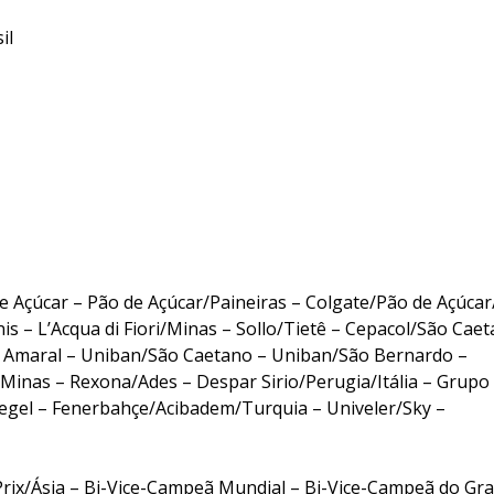
il
e Açúcar – Pão de Açúcar/Paineiras – Colgate/Pão de Açúca
s – L’Acqua di Fiori/Minas – Sollo/Tietê – Cepacol/São Caet
 Amaral – Uniban/São Caetano – Uniban/São Bernardo –
Minas – Rexona/Ades – Despar Sirio/Perugia/Itália – Grupo
egel – Fenerbahçe/Acibadem/Turquia – Univeler/Sky –
ix/Ásia – Bi-Vice-Campeã Mundial – Bi-Vice-Campeã do Gr