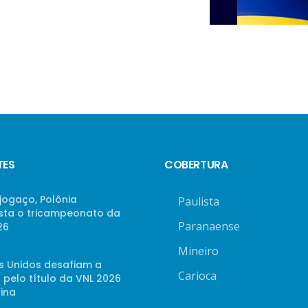
TES
COBERTURA
jogaço, Polônia
Paulista
sta o tricampeonato da
Paranaense
26
Mineiro
s Unidos desafiam a
Carioca
 pelo título da VNL 2026
ina