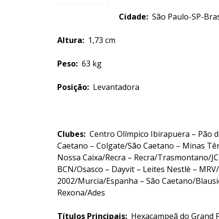
Cidade:
São Paulo-SP-Bras
Altura:
1,73 cm
Peso:
63 kg
Posição:
Levantadora
Clubes:
Centro Olímpico Ibirapuera – Pão d
Caetano – Colgate/São Caetano – Minas Têni
Nossa Caixa/Recra – Recra/Trasmontano/JC
BCN/Osasco – Dayvit – Leites Nestlè – MRV/
2002/Murcia/Espanha – São Caetano/Blausi
Rexona/Ades
Títulos Principais:
Hexacampeã do Grand Pr