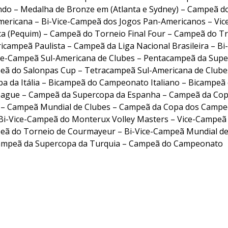
ndo – Medalha de Bronze em (Atlanta e Sydney) – Campeã d
ericana – Bi-Vice-Campeã dos Jogos Pan-Americanos – Vic
a (Pequim) – Campeã do Torneio Final Four – Campeã do T
ricampeã Paulista – Campeã da Liga Nacional Brasileira – Bi-
Vice-Campeã Sul-Americana de Clubes – Pentacampeã da Supe
peã do Salonpas Cup – Tetracampeã Sul-Americana de Clube
pa da Itália – Bicampeã do Campeonato Italiano – Bicampeã
eague – Campeã da Supercopa da Espanha – Campeã da Cop
– Campeã Mundial de Clubes – Campeã da Copa dos Camp
Bi-Vice-Campeã do Monterux Volley Masters – Vice-Campeã 
eã do Torneio de Courmayeur – Bi-Vice-Campeã Mundial d
Campeã da Supercopa da Turquia – Campeã do Campeonato