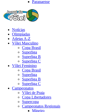
Paranaense
Notícias
Olimpíadas
Atletas A-Z
Vôlei Masculino
Copa Brasil
Superliga
Superliga B
Superliga C
Vôlei Feminino
Copa Brasil
Superliga
Superliga B
Superliga C
Campeonatos
Vôlei de Praia
Copa Libertadores
Supercopa
Campeonatos Regionais
Mineiro