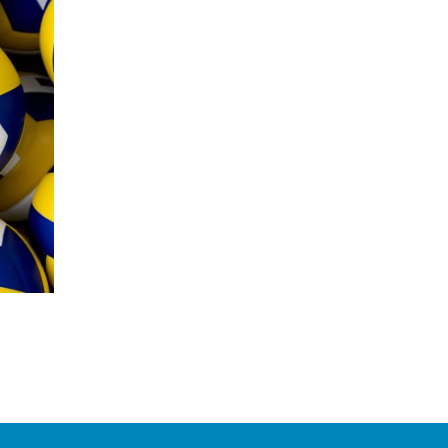
ANA LUH (Ana Luisa Carvalho Alves)
JULIA CHEUNG