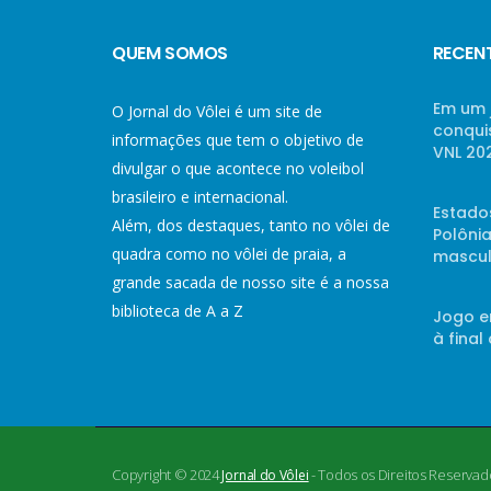
QUEM SOMOS
RECEN
Em um 
O Jornal do Vôlei é um site de
conqui
informações que tem o objetivo de
VNL 20
divulgar o que acontece no voleibol
brasileiro e internacional.
Estado
Além, dos destaques, tanto no vôlei de
Polônia
quadra como no vôlei de praia, a
mascul
grande sacada de nosso site é a nossa
biblioteca de A a Z
Jogo e
à final
Copyright © 2024
- Todos os Direitos Reservad
Jornal do Vôlei