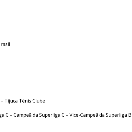
Gagliassi
1
inho-PR-Brasil
– Tijuca Tênis Clube
ga C – Campeã da Superliga C – Vice-Campeã da Superliga B