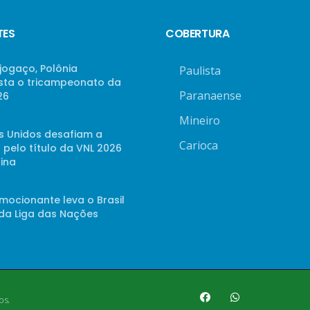
TES
COBERTURA
jogaço, Polônia
Paulista
sta o tricampeonato da
Paranaense
26
Mineiro
s Unidos desafiam a
Carioca
 pelo título da VNL 2026
ina
mocionante leva o Brasil
 da Liga das Nações
os.