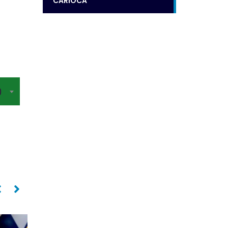
CARIOCA
)
Ponta
Ponta