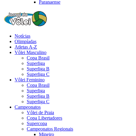
Paranaense
Notícias
Olimpíadas
Atletas A-Z
Vôlei Masculino
Copa Brasil
Superliga
Superliga B
Superliga C
Vôlei Feminino
Copa Brasil
Superliga
Superliga B
Superliga C
Campeonatos
Vôlei de Praia
Copa Libertadores
Supercopa
Campeonatos Regionais
Mineiro