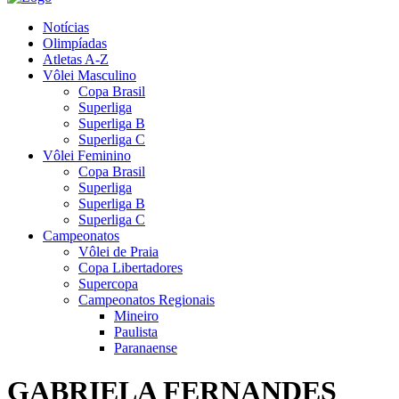
Notícias
Olimpíadas
Atletas A-Z
Vôlei Masculino
Copa Brasil
Superliga
Superliga B
Superliga C
Vôlei Feminino
Copa Brasil
Superliga
Superliga B
Superliga C
Campeonatos
Vôlei de Praia
Copa Libertadores
Supercopa
Campeonatos Regionais
Mineiro
Paulista
Paranaense
GABRIELA FERNANDES