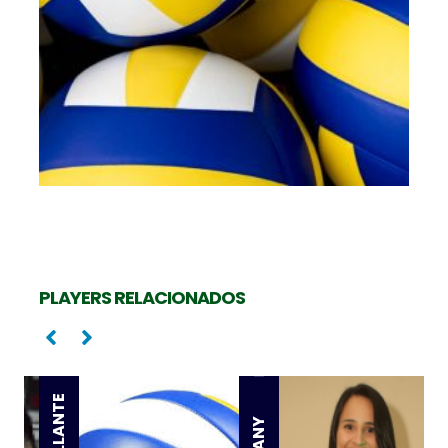
K
PLAYERS RELACIONADOS
Levantadora
Oposta