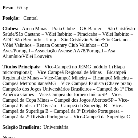
Peso:
65 kg
Posição:
Central
Clubes:
Arena Minas – Praia Clube – GR Barueri – São Cristóvão
Saúde/São Caetano – Vôlei Itabirito – Piracicaba – Vôlei Itabirito –
ADC São Bernardo – Unip – São Cristóvão Saúde/São Caetano –
Vôlei Valinhos – Renata Country Club Valinhos – CD
Aves/Portugal – Associação Avense AA78/Portugal – Asa
Alumínio/Vôlei Louveira
Títulos Principais:
Vice-Campeã no JEMG módulo 1 (Etapa
microrregional) – Vice-Campeã Regional de Minas – Bicampeã
Regional de Minas – Vice-Campeã Mineira – Bicampeã Mineira –
Campeã Metropolitana/MG – Vice-Campeã Paulista (Chave prata) –
Campeão dos Jogos Universitários Brasileiros – Campeã do 1º Fisu
América Games – Vice-Campeã do Torneio Início/SP – Vice-
Campeã da Copa Minas – Campeã dos Jogos Abertos/SP – Vice-
Campeã Paulista 1ª Divisão – Campeã da Superliga B – Vice-
Campeã da Superliga B – Campeã da 3ª Divisão Portuguesa –
Campeã da 2ª Divisão Portuguesa – Vice-Campeã da Superliga C
Seleção Brasileira:
Universitária
Nome