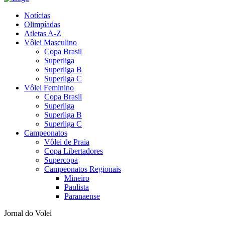
Notícias
Olimpíadas
Atletas A-Z
Vôlei Masculino
Copa Brasil
Superliga
Superliga B
Superliga C
Vôlei Feminino
Copa Brasil
Superliga
Superliga B
Superliga C
Campeonatos
Vôlei de Praia
Copa Libertadores
Supercopa
Campeonatos Regionais
Mineiro
Paulista
Paranaense
Jornal do Volei