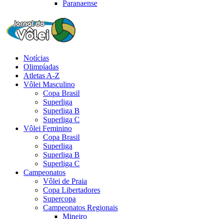
Paranaense
Notícias
Olimpíadas
Atletas A-Z
Vôlei Masculino
Copa Brasil
Superliga
Superliga B
Superliga C
Vôlei Feminino
Copa Brasil
Superliga
Superliga B
Superliga C
Campeonatos
Vôlei de Praia
Copa Libertadores
Supercopa
Campeonatos Regionais
Mineiro