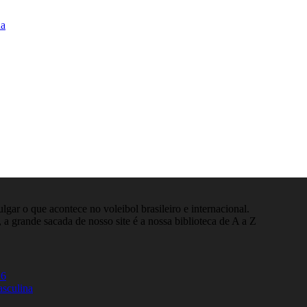
na
gar o que acontece no voleibol brasileiro e internacional.
 a grande sacada de nosso site é a nossa biblioteca de A a Z
26
asculina