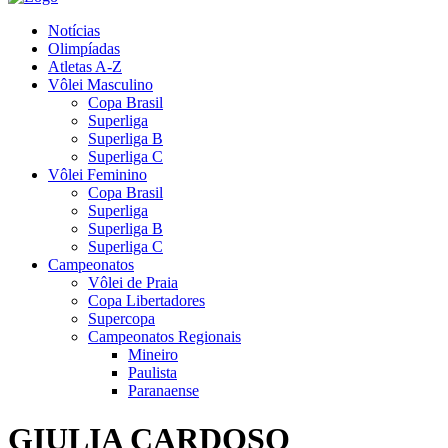
Notícias
Olimpíadas
Atletas A-Z
Vôlei Masculino
Copa Brasil
Superliga
Superliga B
Superliga C
Vôlei Feminino
Copa Brasil
Superliga
Superliga B
Superliga C
Campeonatos
Vôlei de Praia
Copa Libertadores
Supercopa
Campeonatos Regionais
Mineiro
Paulista
Paranaense
GIULIA CARDOSO