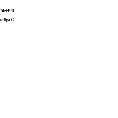
ôlei/FEL
erliga C