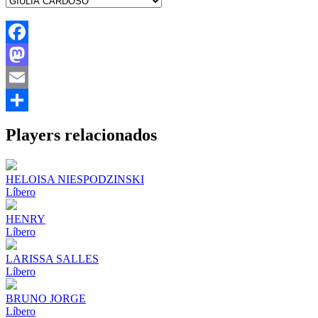
Facebook
Mastodon
Email
Share
Players relacionados
HELOISA NIESPODZINSKI
Líbero
HENRY
Líbero
LARISSA SALLES
Líbero
BRUNO JORGE
Líbero