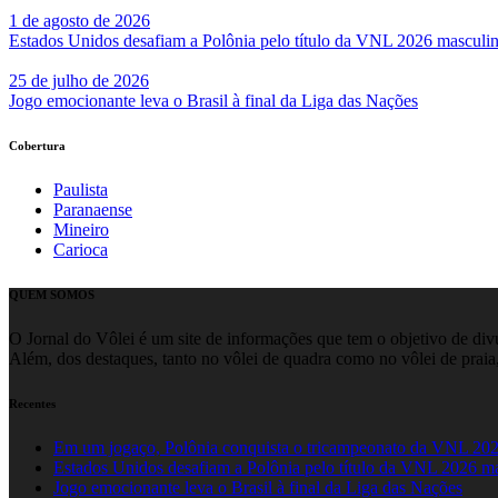
1 de agosto de 2026
Estados Unidos desafiam a Polônia pelo título da VNL 2026 masculi
25 de julho de 2026
Jogo emocionante leva o Brasil à final da Liga das Nações
Cobertura
Paulista
Paranaense
Mineiro
Carioca
QUEM SOMOS
O Jornal do Vôlei é um site de informações que tem o objetivo de divul
Além, dos destaques, tanto no vôlei de quadra como no vôlei de praia,
Recentes
Em um jogaço, Polônia conquista o tricampeonato da VNL 20
Estados Unidos desafiam a Polônia pelo título da VNL 2026 m
Jogo emocionante leva o Brasil à final da Liga das Nações