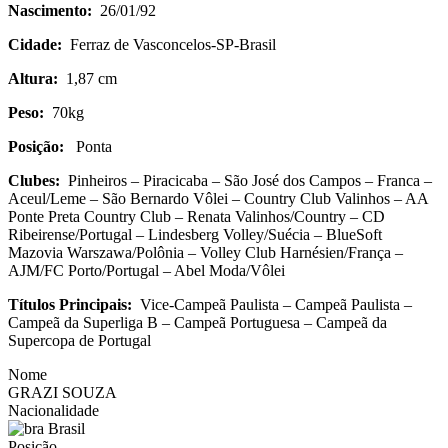
Nascimento:
26/01/92
Cidade:
Ferraz de Vasconcelos-SP-Brasil
Altura:
1,87 cm
Peso:
70kg
Posição:
Ponta
Clubes:
Pinheiros – Piracicaba – São José dos Campos – Franca –
Aceul/Leme – São Bernardo Vôlei – Country Club Valinhos – AA
Ponte Preta Country Club – Renata Valinhos/Country – CD
Ribeirense/Portugal – Lindesberg Volley/Suécia – BlueSoft
Mazovia Warszawa/Polônia – Volley Club Harnésien/França –
AJM/FC Porto/Portugal – Abel Moda/Vôlei
Títulos Principais:
Vice-Campeã Paulista – Campeã Paulista –
Campeã da Superliga B – Campeã Portuguesa – Campeã da
Supercopa de Portugal
Nome
GRAZI SOUZA
Nacionalidade
Brasil
Posição