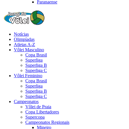
Paranaense
Notícias
Olimpíadas
Atletas A-Z
Vôlei Masculino
Copa Brasil
Superliga
Superliga B
Superliga C
Vôlei Feminino
Copa Brasil
Superliga
Superliga B
Superliga C
Campeonatos
Vôlei de Praia
Copa Libertadores
Supercopa
Campeonatos Regionais
Mineiro