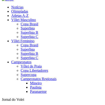
Notícias
Olimpíadas
Atletas A-Z
Vôlei Masculino
Copa Brasil
Superliga
Superliga B
Superliga C
Vôlei Feminino
Copa Brasil
Superliga
Superliga B
Superliga C
Campeonatos
Vôlei de Praia
Copa Libertadores
Supercopa
Campeonatos Regionais
Mineiro
Paulista
Paranaense
Jornal do Volei