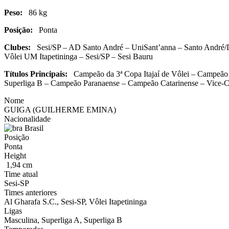
Peso:
86 kg
Posição:
Ponta
Clubes:
Sesi/SP – AD Santo André – UniSant’anna – Santo André/D
Vôlei UM Itapetininga – Sesi/SP – Sesi Bauru
Títulos Principais:
Campeão da 3ª Copa Itajaí de Vôlei – Campeão 
Superliga B – Campeão Paranaense – Campeão Catarinense – Vice-C
Nome
GUIGA (GUILHERME EMINA)
Nacionalidade
Brasil
Posição
Ponta
Height
1,94 cm
Time atual
Sesi-SP
Times anteriores
Al Gharafa S.C., Sesi-SP, Vôlei Itapetininga
Ligas
Masculina, Superliga A, Superliga B