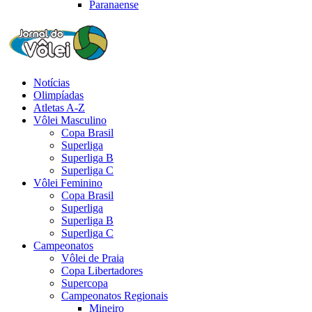
Paranaense
Notícias
Olimpíadas
Atletas A-Z
Vôlei Masculino
Copa Brasil
Superliga
Superliga B
Superliga C
Vôlei Feminino
Copa Brasil
Superliga
Superliga B
Superliga C
Campeonatos
Vôlei de Praia
Copa Libertadores
Supercopa
Campeonatos Regionais
Mineiro