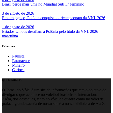
Brasil perde mais uma no Mundial Sub 17 feminino
3 de agosto de 2026
Em um jogaço, Polônia conquista o tricampeonato da VNL 2026
1 de agosto de 2026
Estados Unidos desafiam a Polônia pelo título da VNL 2026
masculina
Cobertura
Paulista
Paranaense
Mineiro
Carioca
QUEM SOMOS
O Jornal do Vôlei é um site de informações que tem o objetivo de
divulgar o que acontece no voleibol brasileiro e internacional.
Além, dos destaques, tanto no vôlei de quadra como no vôlei de
praia, a grande sacada de nosso site é a nossa biblioteca de A a Z