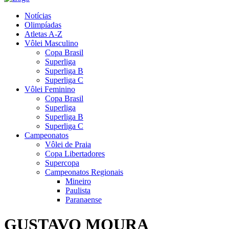
Notícias
Olimpíadas
Atletas A-Z
Vôlei Masculino
Copa Brasil
Superliga
Superliga B
Superliga C
Vôlei Feminino
Copa Brasil
Superliga
Superliga B
Superliga C
Campeonatos
Vôlei de Praia
Copa Libertadores
Supercopa
Campeonatos Regionais
Mineiro
Paulista
Paranaense
GUSTAVO MOURA