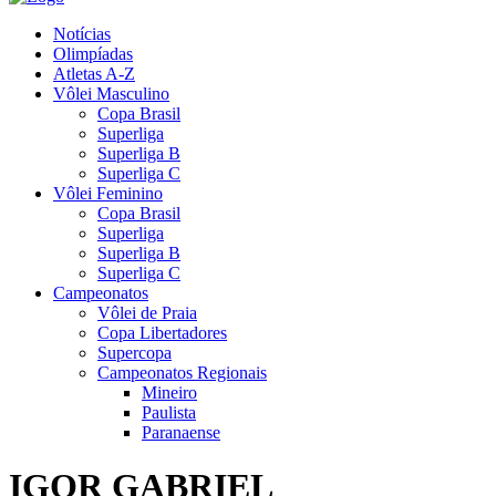
Notícias
Olimpíadas
Atletas A-Z
Vôlei Masculino
Copa Brasil
Superliga
Superliga B
Superliga C
Vôlei Feminino
Copa Brasil
Superliga
Superliga B
Superliga C
Campeonatos
Vôlei de Praia
Copa Libertadores
Supercopa
Campeonatos Regionais
Mineiro
Paulista
Paranaense
IGOR GABRIEL