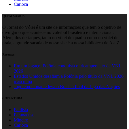
Carioca
QUEM SOMOS
O Jornal do Vôlei é um site de informações que tem o objetivo de
divulgar o que acontece no voleibol brasileiro e internacional.
Além, dos destaques, tanto no vôlei de quadra como no vôlei de
praia, a grande sacada de nosso site é a nossa biblioteca de A a Z
Recentes
Em um jogaço, Polônia conquista o tricampeonato da VNL
2026
Estados Unidos desafiam a Polônia pelo título da VNL 2026
masculina
Jogo emocionante leva o Brasil à final da Liga das Nações
COBERTURA
Paulista
Paranaense
Mineiro
Carioca