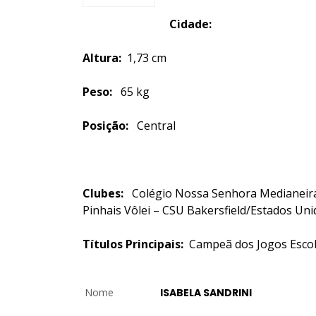
Cidade:
Altura:
1,73 cm
Peso:
65 kg
Posição:
Central
Clubes:
Colégio Nossa Senhora Medianeira 
Pinhais Vôlei – CSU Bakersfield/Estados Uni
Títulos Principais:
Campeã dos Jogos Esco
Nome
ISABELA SANDRINI