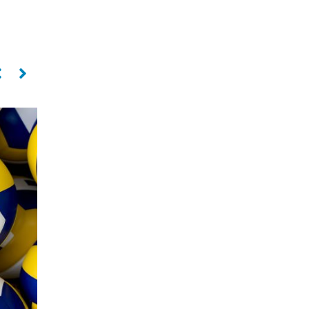
Levantador
Oposto
PAULO COCO
SILVIO ROBERTO