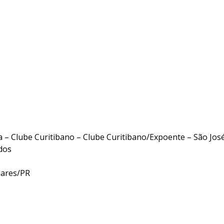
– Clube Curitibano – Clube Curitibano/Expoente – São Jos
dos
lares/PR