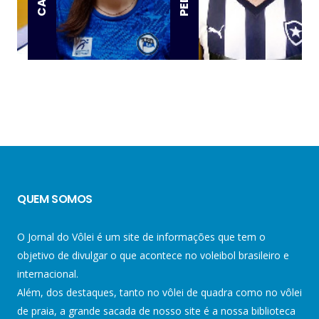
QUEM SOMOS
O Jornal do Vôlei é um site de informações que tem o
objetivo de divulgar o que acontece no voleibol brasileiro e
internacional.
Além, dos destaques, tanto no vôlei de quadra como no vôlei
de praia, a grande sacada de nosso site é a nossa biblioteca