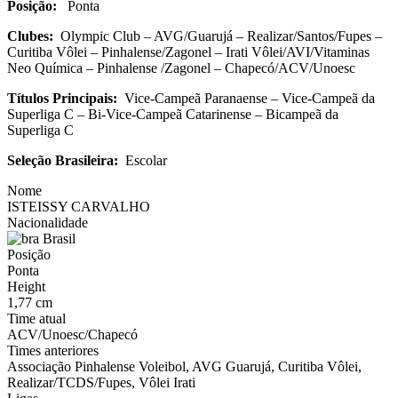
Posição:
Ponta
Clubes:
Olympic Club – AVG/Guarujá – Realizar/Santos/Fupes –
Curitiba Vôlei – Pinhalense/Zagonel – Irati Vôlei/AVI/Vitaminas
Neo Química – Pinhalense /Zagonel – Chapecó/ACV/Unoesc
Títulos Principais:
Vice-Campeã Paranaense – Vice-Campeã da
Superliga C – Bi-Vice-Campeã Catarinense – Bicampeã da
Superliga C
Seleção Brasileira:
Escolar
Nome
ISTEISSY CARVALHO
Nacionalidade
Brasil
Posição
Ponta
Height
1,77 cm
Time atual
ACV/Unoesc/Chapecó
Times anteriores
Associação Pinhalense Voleibol, AVG Guarujá, Curitiba Vôlei,
Realizar/TCDS/Fupes, Vôlei Irati