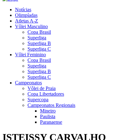
Notícias
Olimpíadas
Atletas A-Z
Vôlei Masculino
Copa Brasil
Superliga
Superliga B
Superliga C
Vôlei Feminino
Copa Brasil
Superliga
Superliga B
Superliga C
Campeonatos
Vôlei de Praia
Copa Libertadores
Supercopa
Campeonatos Regionais
Mineiro
Paulista
Paranaense
ISTEISSY CARVALHO