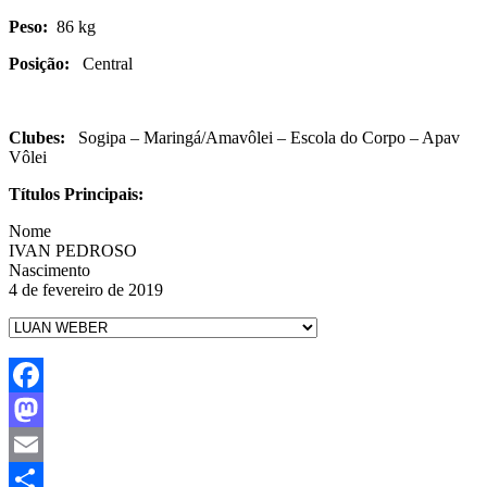
Peso:
86 kg
Posição:
Central
Clubes:
Sogipa – Maringá/Amavôlei – Escola do Corpo – Apav
Vôlei
Títulos Principais:
Nome
IVAN PEDROSO
Nascimento
4 de fevereiro de 2019
Facebook
Mastodon
Email