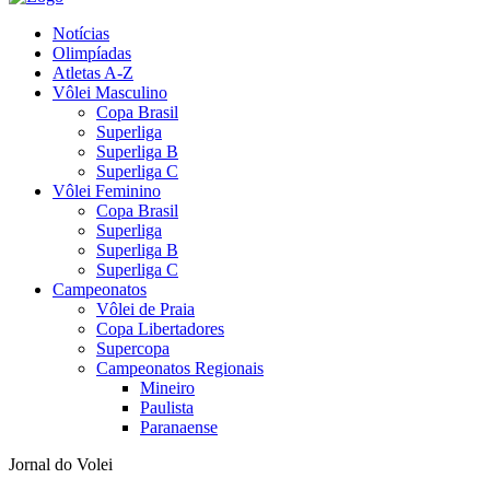
Notícias
Olimpíadas
Atletas A-Z
Vôlei Masculino
Copa Brasil
Superliga
Superliga B
Superliga C
Vôlei Feminino
Copa Brasil
Superliga
Superliga B
Superliga C
Campeonatos
Vôlei de Praia
Copa Libertadores
Supercopa
Campeonatos Regionais
Mineiro
Paulista
Paranaense
Jornal do Volei