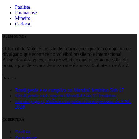
Paulista
Paranaense
Mineiro
Carioca
QUEM SOMOS
O Jornal do Vôlei é um site de informações que tem o objetivo de
divulgar o que acontece no voleibol brasileiro e internacional.
Além, dos destaques, tanto no vôlei de quadra como no vôlei de
praia, a grande sacada de nosso site é a nossa biblioteca de A a Z
Recentes
Brasil perde e se complica no Mundial feminino Sub 17
Brasil perde mais uma no Mundial Sub 17 feminino
Em um jogaço, Polônia conquista o tricampeonato da VNL
2026
COBERTURA
Paulista
Paranaense