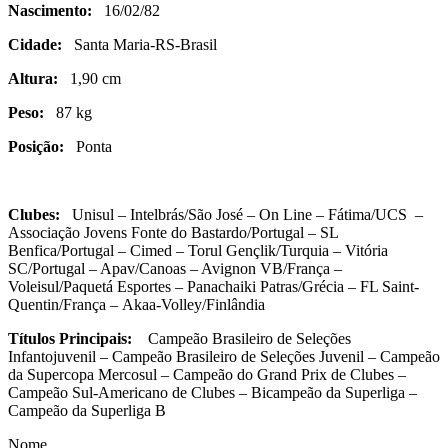
Nascimento:
16/02/82
Cidade:
Santa Maria-RS-Brasil
Altura:
1,90 cm
Peso:
87 kg
Posição:
Ponta
Clubes:
Unisul – Intelbrás/São José – On Line – Fátima/UCS –
Associação Jovens Fonte do Bastardo/Portugal – SL
Benfica/Portugal – Cimed – Torul Gençlik/Turquia – Vitória
SC/Portugal – Apav/Canoas – Avignon VB/França –
Voleisul/Paquetá Esportes – Panachaiki Patras/Grécia – FL Saint-
Quentin/França – Akaa-Volley/Finlândia
Títulos Principais:
Campeão Brasileiro de Seleções
Infantojuvenil – Campeão Brasileiro de Seleções Juvenil – Campeão
da Supercopa Mercosul – Campeão do Grand Prix de Clubes –
Campeão Sul-Americano de Clubes – Bicampeão da Superliga –
Campeão da Superliga B
Nome