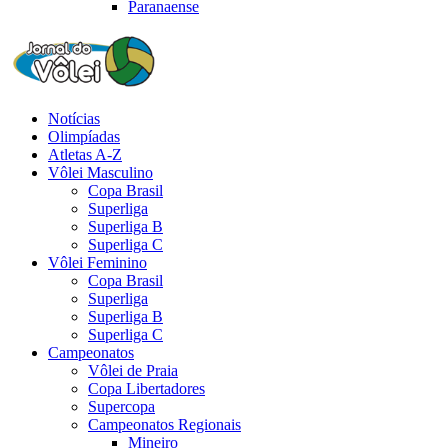
Paranaense
Notícias
Olimpíadas
Atletas A-Z
Vôlei Masculino
Copa Brasil
Superliga
Superliga B
Superliga C
Vôlei Feminino
Copa Brasil
Superliga
Superliga B
Superliga C
Campeonatos
Vôlei de Praia
Copa Libertadores
Supercopa
Campeonatos Regionais
Mineiro