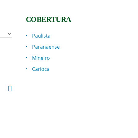
COBERTURA
INSTITUCIONAL
Paulista
Paranaense
Quem Somos
Mineiro
Fale Conosco
Carioca
Notícias do Vôlei