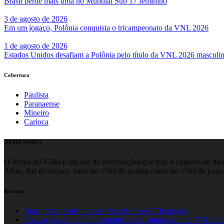
Brasil perde mais uma no Mundial Sub 17 feminino
3 de agosto de 2026
Em um jogaço, Polônia conquista o tricampeonato da VNL 2026
1 de agosto de 2026
Estados Unidos desafiam a Polônia pelo título da VNL 2026 masculi
Cobertura
Paulista
Paranaense
Mineiro
Carioca
QUEM SOMOS
O Jornal do Vôlei é um site de informações que tem o objetivo de divul
Além, dos destaques, tanto no vôlei de quadra como no vôlei de praia,
Recentes
Brasil perde mais uma no Mundial Sub 17 feminino
Em um jogaço, Polônia conquista o tricampeonato da VNL 20