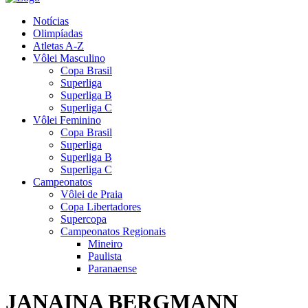
Notícias
Olimpíadas
Atletas A-Z
Vôlei Masculino
Copa Brasil
Superliga
Superliga B
Superliga C
Vôlei Feminino
Copa Brasil
Superliga
Superliga B
Superliga C
Campeonatos
Vôlei de Praia
Copa Libertadores
Supercopa
Campeonatos Regionais
Mineiro
Paulista
Paranaense
JANAINA BERGMANN