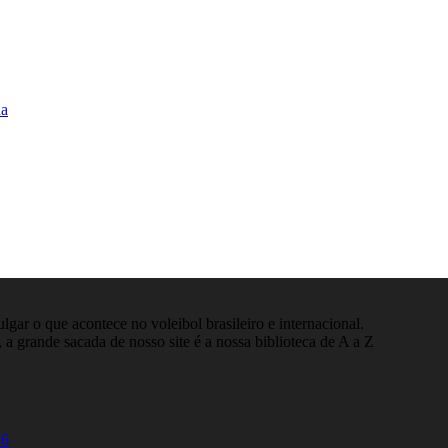
na
gar o que acontece no voleibol brasileiro e internacional.
 a grande sacada de nosso site é a nossa biblioteca de A a Z
26