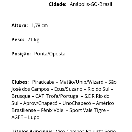
Cidade:
Anápolis-GO-Brasil
Altura:
1,78 cm
Peso:
71 kg
Posição:
Ponta/Oposta
Clubes:
Piracicaba – Matão/Unip/Wizard – São
José dos Campos – Ecus/Suzano – Rio do Sul –
Brusque – CAT Trofa/Portugal – S.E.R Rio do
Sul –
Aprov/Chapecó – UnoChapecó – Américo
Brasiliense – Fênix Vôlei – Sport Vale Tigre –
AGEE – Lupo
Títulos Principais:
Vice-Campeã Paulista Série