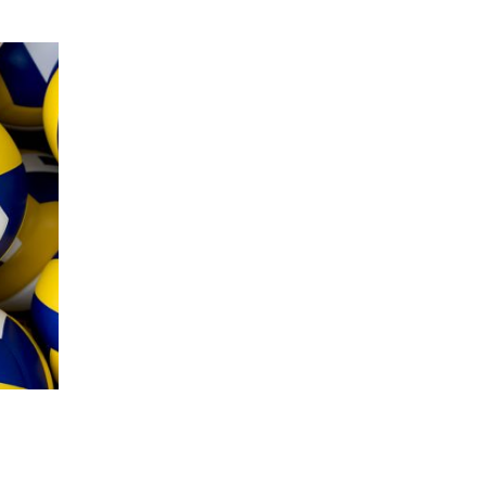
Central
Central
ROSANA PRYSTHON
ISABELLA BINATTI