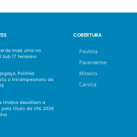
TES
COBERTURA
 perde mais uma no
Paulista
 Sub 17 feminino
Paranaense
Mineiro
jogaço, Polônia
sta o tricampeonato da
Carioca
26
s Unidos desafiam a
 pelo título da VNL 2026
ina