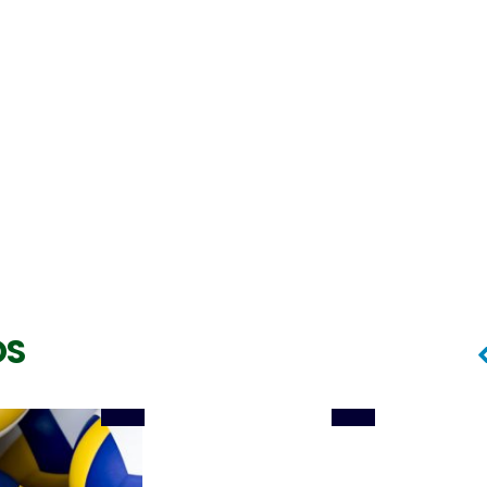
Oposto
Oposto
BERNARDO CHASSOT
BRYAN SILVA
OS