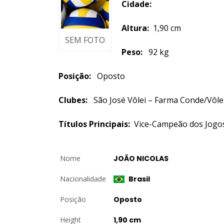
Cidade:
Altura:
1,90 cm
SEM FOTO
Peso:
92 kg
Posição:
Oposto
Clubes:
São José Vôlei – Farma Conde/Vôlei
Títulos Principais:
Vice-Campeão dos Jogo
Nome
JOÃO NICOLAS
Nacionalidade
Brasil
Posição
Oposto
Height
1,90 cm