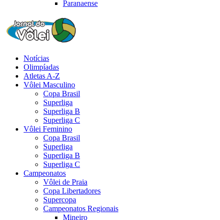
Paranaense
Notícias
Olimpíadas
Atletas A-Z
Vôlei Masculino
Copa Brasil
Superliga
Superliga B
Superliga C
Vôlei Feminino
Copa Brasil
Superliga
Superliga B
Superliga C
Campeonatos
Vôlei de Praia
Copa Libertadores
Supercopa
Campeonatos Regionais
Mineiro