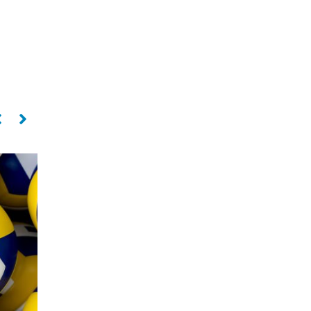
Levantador
Oposto
PAULO COCO
SILVIO ROBERTO