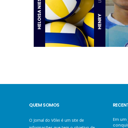
HELOISA NIESPODZINSKI
HENRY
QUEM SOMOS
RECEN
Em um 
O Jornal do Vôlei é um site de
conqui
informações que tem o objetivo de