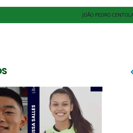
JOÃO PEDRO CENTOL
Líbero
BRUNO JORGE
OS
Líbero
LARISSA SALLES