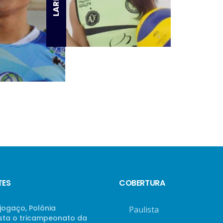
TES
COBERTURA
jogaço, Polônia
Paulista
sta o tricampeonato da