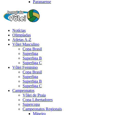
Paranaense
Notícias
Olimpíadas
Atletas A-Z
Vôlei Masculino
Copa Brasil
Superliga
Superliga B
Superliga C
Vôlei Feminino
Copa Brasil
Superliga
Superliga B
Superliga C
Campeonatos
Vôlei de Praia
Copa Libertadores
Supercopa
Campeonatos Regionais
Mineiro