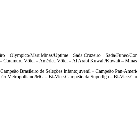
 – Olympico/Mart Minas/Uptime – Sada Cruzeiro – Sada/Funec/Conta
 – Caramuru Vôlei – América Vôlei – Al Arabi Kuwait/Kuwait – Minas
ampeão Brasileiro de Seleções Infantojuvenil – Campeão Pan-Americ
ão Metropolitano/MG – Bi-Vice-Campeão da Superliga – Bi-Vice-Ca