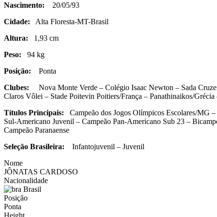
Nascimento:
20/05/93
Cidade:
Alta Floresta-MT-Brasil
Altura:
1,93 cm
Peso:
94 kg
Posição:
Ponta
Clubes:
Nova Monte Verde – Colégio Isaac Newton – Sada Cruzeiro
Claros Vôlei – Stade Poitevin Poitiers
/França – Panathinaikos/Grécia
Títulos Principais:
Campeão dos Jogos Olímpicos Escolares/MG – C
Sul-Americano Juvenil – Campeão Pan-Americano Sub 23 – Bicampe
Campeão Paranaense
Seleção Brasileira:
Infantojuvenil – Juvenil
Nome
JÔNATAS CARDOSO
Nacionalidade
Brasil
Posição
Ponta
Height