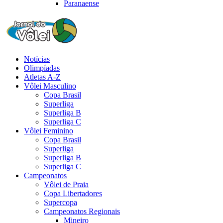
Paranaense
Notícias
Olimpíadas
Atletas A-Z
Vôlei Masculino
Copa Brasil
Superliga
Superliga B
Superliga C
Vôlei Feminino
Copa Brasil
Superliga
Superliga B
Superliga C
Campeonatos
Vôlei de Praia
Copa Libertadores
Supercopa
Campeonatos Regionais
Mineiro