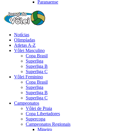
Paranaense
Notícias
Olimpíadas
Atletas A-Z
Vôlei Masculino
Copa Brasil
Superliga
Superliga B
Superliga C
Vôlei Feminino
Copa Brasil
Superliga
Superliga B
Superliga C
Campeonatos
Vôlei de Praia
Copa Libertadores
Supercopa
Campeonatos Regionais
Mineiro