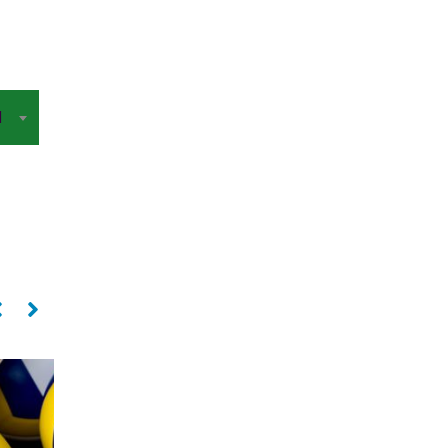
N
Ponta
ANA LUH (Ana Luisa Carvalho Alves)
Ponta