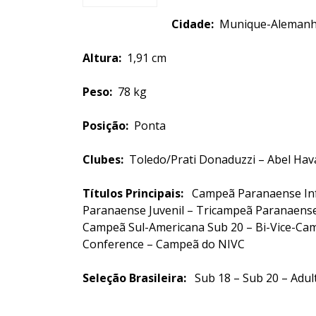
Cidade:
Munique-Al
Altura:
1,91 cm
Peso:
78 kg
Posição:
Ponta
Clubes:
Toledo/Prati Donaduzzi – Abel Hav
Títulos Principais:
Campeã Paranaense Inf
Paranaense Juvenil – Tricampeã Paranaense
Campeã Sul-Americana Sub 20 – Bi-
Vice-Cam
Conference – Campeã do NIVC
Seleção Brasileira:
Sub 18 – Sub 20 – Adul