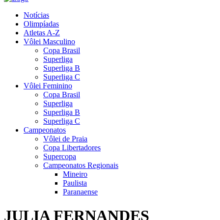
Notícias
Olimpíadas
Atletas A-Z
Vôlei Masculino
Copa Brasil
Superliga
Superliga B
Superliga C
Vôlei Feminino
Copa Brasil
Superliga
Superliga B
Superliga C
Campeonatos
Vôlei de Praia
Copa Libertadores
Supercopa
Campeonatos Regionais
Mineiro
Paulista
Paranaense
JULIA FERNANDES